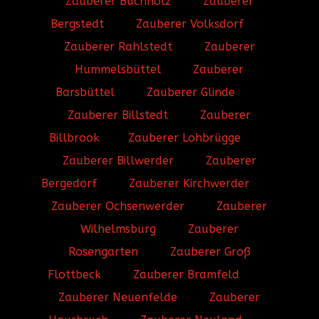
Zauberer Buchholz
Zauberer
Bergstedt
Zauberer Volksdorf
Zauberer Rahlstedt
Zauberer
Hummelsbüttel
Zauberer
Barsbüttel
Zauberer Glinde
Zauberer Billstedt
Zauberer
Billbrook
Zauberer Lohbrügge
Zauberer Billwerder
Zauberer
Bergedorf
Zauberer Kirchwerder
Zauberer Ochsenwerder
Zauberer
Wilhelmsburg
Zauberer
Rosengarten
Zauberer Groß
Flottbeck
Zauberer Bramfeld
Zauberer Neuenfelde
Zauberer