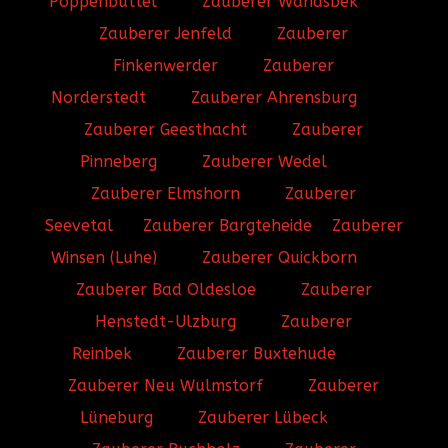
Poppenbüttel
Zauberer Wandsbek
Zauberer Jenfeld
Zauberer
Finkenwerder
Zauberer
Norderstedt
Zauberer Ahrensburg
Zauberer Geesthacht
Zauberer
Pinneberg
Zauberer Wedel
Zauberer Elmshorn
Zauberer
Seevetal
Zauberer Bargteheide
Zauberer
Winsen (Luhe)
Zauberer Quickborn
Zauberer Bad Oldesloe
Zauberer
Henstedt-Ulzburg
Zauberer
Reinbek
Zauberer Buxtehude
Zauberer Neu Wulmstorf
Zauberer
Lüneburg
Zauberer Lübeck