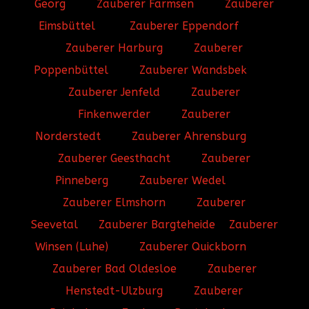
Georg
Zauberer Farmsen
Zauberer
Eimsbüttel
Zauberer Eppendorf
Zauberer Harburg
Zauberer
Poppenbüttel
Zauberer Wandsbek
Zauberer Jenfeld
Zauberer
Finkenwerder
Zauberer
Norderstedt
Zauberer Ahrensburg
Zauberer Geesthacht
Zauberer
Pinneberg
Zauberer Wedel
Zauberer Elmshorn
Zauberer
Seevetal
Zauberer Bargteheide
Zauberer
Winsen (Luhe)
Zauberer Quickborn
Zauberer Bad Oldesloe
Zauberer
Henstedt-Ulzburg
Zauberer