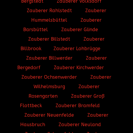
Bergstedt
Zauberer Volksdorf
Zauberer Rahlstedt
Zauberer
Hummelsbüttel
Zauberer
Barsbüttel
Zauberer Glinde
Zauberer Billstedt
Zauberer
Billbrook
Zauberer Lohbrügge
Zauberer Billwerder
Zauberer
Bergedorf
Zauberer Kirchwerder
Zauberer Ochsenwerder
Zauberer
Wilhelmsburg
Zauberer
Rosengarten
Zauberer Groß
Flottbeck
Zauberer Bramfeld
Zauberer Neuenfelde
Zauberer
Hausbruch
Zauberer Neuland