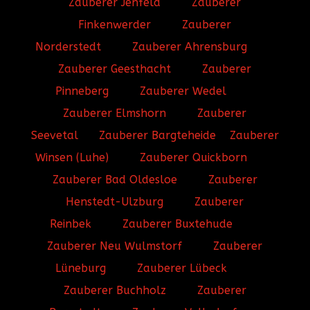
Zauberer Jenfeld
Zauberer
Finkenwerder
Zauberer
Norderstedt
Zauberer Ahrensburg
Zauberer Geesthacht
Zauberer
Pinneberg
Zauberer Wedel
Zauberer Elmshorn
Zauberer
Seevetal
Zauberer Bargteheide
Zauberer
Winsen (Luhe)
Zauberer Quickborn
Zauberer Bad Oldesloe
Zauberer
Henstedt-Ulzburg
Zauberer
Reinbek
Zauberer Buxtehude
Zauberer Neu Wulmstorf
Zauberer
Lüneburg
Zauberer Lübeck
Zauberer Buchholz
Zauberer